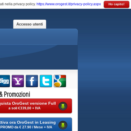
ati nella privacy policy.
https://www.orogest.it/privacy-policy.aspx
Ho capito!
Accesso utenti
 &
Promozioni
uista OroGest versione Full
a soli €339,00 + IVA
ttiva ora OroGest in Leasing
PROMO da € 27.90 / Mese + IVA