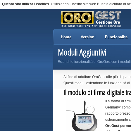
Questo sito utilizza i cookies.
Utilizzando il nostro sito web l'utente dichiara di ac
Home
Versioni
Funzionalita
Moduli Aggiuntivi
Estendi le funzionalità di OroGest con i moduli
Al fine di adattare OroGest alle più dispara
Questi moduli estendono le funzionalità di 
Il modulo di firma digitale 
Il sistema di fi
Germany" comple
rapporto prezzo
estremamente co
OroGest permett