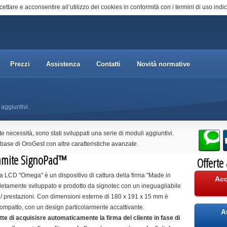
cettare e acconsentire all’utilizzo dei cookies in conformità con i termini di uso indic
Prezzi
Assistenza
Contatti
Novità normative
 aggiuntivi.
te necessità, sono stati sviluppati una serie di moduli aggiuntivi.
base di OroGest con altre caratteristiche avanzate.
tramite SignoPad™
Offerte
rma LCD "Omega" è un dispositivo di cattura della firma "Made in
Acq
tamente sviluppato e prodotto da signotec con un ineguagliabile
 / prestazioni. Con dimensioni esterne di 180 x 191 x 15 mm è
mpatto, con un design particolarmente accattivante.
A
e di acquisisre automaticamente la firma del cliente in fase di