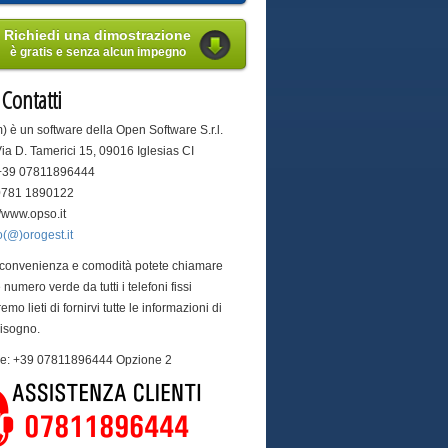
Richiedi una dimostrazione
è gratis e senza alcun impegno
i
Contatti
) è un software della Open Software S.r.l.
Via D. Tamerici 15, 09016 Iglesias CI
 +39 07811896444
 0781 1890122
://www.opso.it
o(@)orogest.it
 convenienza e comodità potete chiamare
 numero verde da tutti i telefoni fissi
remo lieti di fornirvi tutte le informazioni di
bisogno.
are: +39 07811896444 Opzione 2