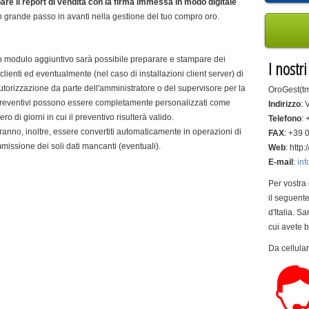
pare il report di vendita con la firma immessa in modo digitale
 grande passo in avanti nella gestione del tuo compro oro.
o modulo aggiuntivo sarà possibile preparare e stampare dei
I nostr
 clienti ed eventualmente (nel caso di installazioni client server) di
utorizzazione da parte dell'amministratore o del supervisore per la
OroGest(tm
 preventivi possono essere completamente personalizzati come
Indirizzo
: 
ro di giorni in cui il preventivo risulterà valido.
Telefono
:
tranno, inoltre, essere convertiti automaticamente in operazioni di
FAX
: +39
'immissione dei soli dati mancanti (eventuali).
Web
: http
E-mail
:
inf
Per vostra
il seguente
d'Italia. Sa
cui avete 
Da cellul